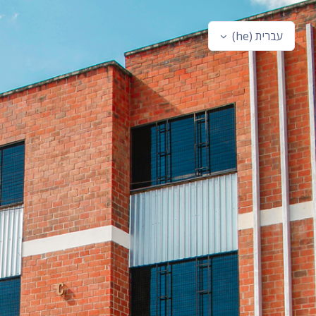
ילוג לתוכן הראשי
עברית ‎(he)‎